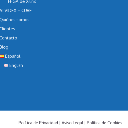
FPGA de Xilinx
AI VIDEX – CUBE
Quiénes somos
Clientes
Contacto
Blog
Español
English
Política de Privacidad
|
Aviso Legal |
Política de Cookies