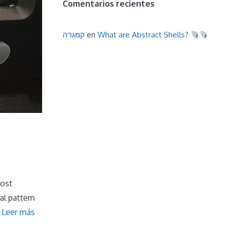
Comentarios recientes
קמגרה
en
What are Abstract Shells?
most
al pattern
…
Leer más